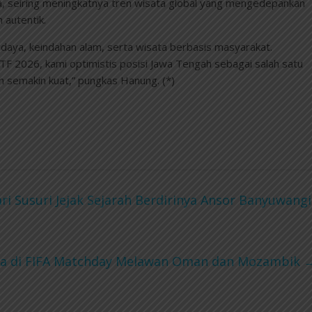
a, seiring meningkatnya tren wisata global yang mengedepankan
 autentik.
daya, keindahan alam, serta wisata berbasis masyarakat.
 2026, kami optimistis posisi Jawa Tengah sebagai salah satu
an semakin kuat,” pungkas Hanung. (*)
ri Susuri Jejak Sejarah Berdirinya Ansor Banyuwangi
sia di FIFA Matchday Melawan Oman dan Mozambik