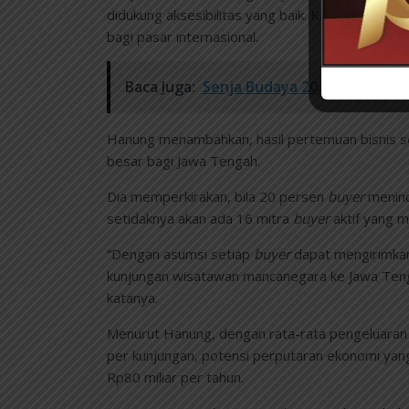
didukung aksesibilitas yang baik. Kawasan Kota L
bagi pasar internasional.
Baca Juga:
Senja Budaya 2026 di Tugu P
Hanung menambahkan, hasil pertemuan bisnis 
besar bagi Jawa Tengah.
Dia memperkirakan, bila 20 persen
buyer
menind
setidaknya akan ada 16 mitra
buyer
aktif yang m
“Dengan asumsi setiap
buyer
dapat mengirimkan
kunjungan wisatawan mancanegara ke Jawa Tenga
katanya.
Menurut Hanung, dengan rata-rata pengeluaran
per kunjungan, potensi perputaran ekonomi yang
Rp80 miliar per tahun.