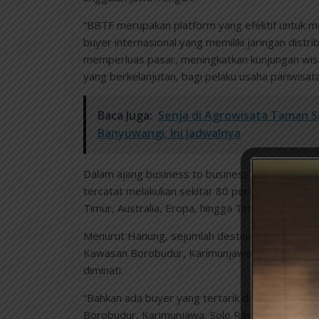
“BBTF merupakan platform yang efektif untuk m
buyer internasional yang memiliki jaringan distrib
memperluas pasar, meningkatkan kunjungan wi
yang berkelanjutan, bagi pelaku usaha pariwisat
Baca Juga:
Senja di Agrowisata Taman 
Banyuwangi, Ini Jadwalnya
Dalam ajang business to business (B2B) pariwisa
tercatat melakukan sekitar 80 pertemuan bisni
Timur, Australia, Eropa, hingga Timur Tengah.
Menurut Hanung, sejumlah destinasi unggulan Ja
Kawasan Borobudur, Karimunjawa, Solo Raya, da
diminati.
“Bahkan ada buyer yang tertarik dengan konse
Borobudur, Karimunjawa, Solo Raya, dan Semara