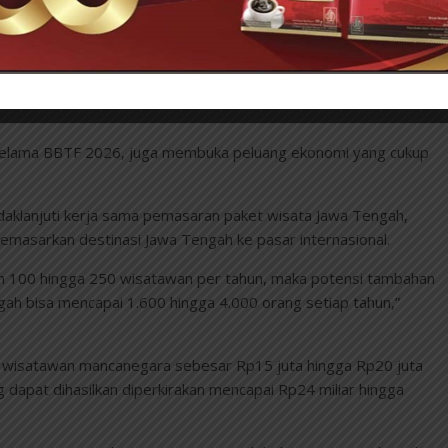
ama, wisata religi, serta potensi MICE, menjadi nilai tambah
ahlawan, Bikin Weekend di Surabaya Makin Seru
selama BBTF 2026, juga membuka peluang ekonomi yang cukup
aklanjuti kerja sama pemasaran paket wisata Jawa Tengah,
emasarkan destinasi Jawa Tengah ke pasar internasional.
 100 hingga 250 wisatawan per tahun, maka potensi tambahan
h bisa mencapai 1.600 hingga 4.000 orang setiap tahun,”
 wisatawan mancanegara sebesar Rp15 juta hingga Rp20 juta
 dapat dihasilkan diperkirakan mencapai Rp24 miliar hingga