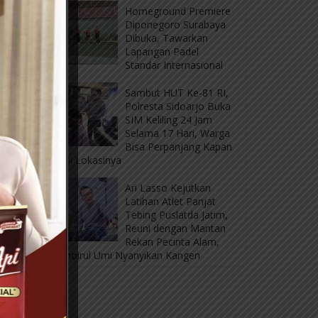
Homeground Premiere
Diponegoro Surabaya
Dibuka, Tawarkan
Lapangan Padel
Standar Internasional
Sambut HUT Ke-81 RI,
Polresta Sidoarjo Buka
SIM Keliling 24 Jam
Selama 17 Hari, Warga
Bisa Perpanjang Kapan
Saja, Ini Lokasinya
Ari Lasso Kejutkan
Latihan Atlet Panjat
Tebing Puslatda Jatim,
Reuni dengan Mantan
Rekan Pecinta Alam,
Ajak Choirul Umi Nyanyikan Kangen