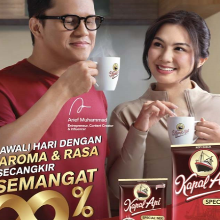
bahari, dan pengalaman berbasis masyarakat, yang saat ini
.
t Jujugan Wisata, Penumpang dan Pergerakan Pesawat
 menjadi magnet utama, karena menawarkan pengalaman wisata
isata spiritual, desa wisata, wisata minat khusus, hingga
ik kuat sebagai destinasi wisata bahari kelas dunia, dengan
, serta pengalaman wisata kepulauan yang autentik dan
ekuatan pada sektor budaya dan heritage melalui keberadaan
atik, serta kuliner khas, yang menjadi daya tarik wisata berbasis
emadukan wisata sejarah, budaya, kuliner, dan perkotaan yang