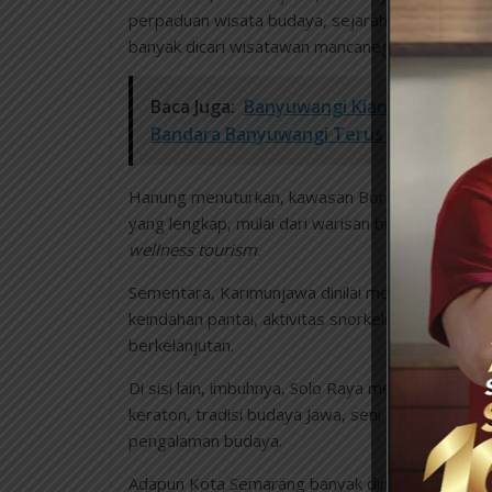
perpaduan wisata budaya, sejarah, gastronomi, 
banyak dicari wisatawan mancanegara,” jelasnya
Baca Juga:
Banyuwangi Kian jadi Favori
Bandara Banyuwangi Terus Meningkat
Hanung menuturkan, kawasan Borobudur masih
yang lengkap, mulai dari warisan budaya dunia, w
wellness tourism
.
Sementara, Karimunjawa dinilai memiliki daya tar
keindahan pantai, aktivitas snorkeling dan
diving
berkelanjutan.
Di sisi lain, imbuhnya, Solo Raya menawarkan k
keraton, tradisi budaya Jawa, seni pertunjukan, b
pengalaman budaya.
Adapun Kota Semarang banyak diminati karena m