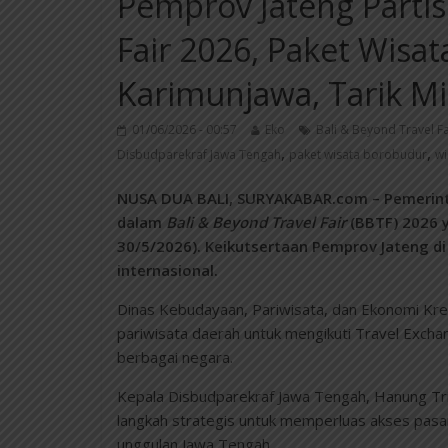
Pemprov Jateng Partisi
Fair 2026, Paket Wisa
Karimunjawa, Tarik Mi
01/06/2026 - 00:57
Eko
Bali & Beyond Travel Fa
,
,
Disbudparekraf Jawa Tengah
paket wisata borobudur
wi
NUSA DUA BALI, SURYAKABAR.com – Pemerintah
dalam
Bali & Beyond Travel Fair
(BBTF) 2026 y
30/5/2026). Keikutsertaan Pemprov Jateng di
internasional.
Dinas Kebudayaan, Pariwisata, dan Ekonomi Krea
pariwisata daerah untuk mengikuti Travel Exch
berbagai negara.
Kepala Disbudparekraf Jawa Tengah, Hanung Tr
langkah strategis untuk memperluas akses pasar
unggulan Jawa Tengah.