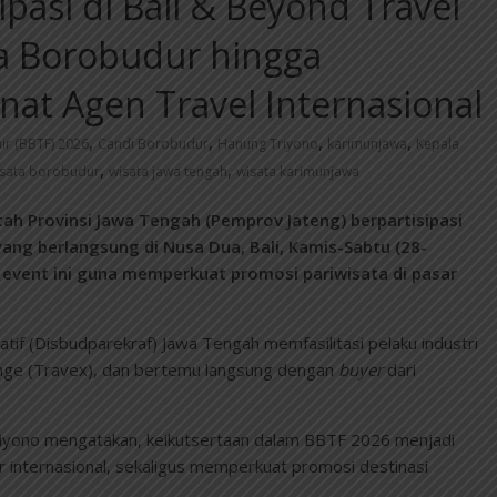
pasi di Bali & Beyond Travel
ta Borobudur hingga
nat Agen Travel Internasional
,
,
,
,
ir (BBTF) 2026
Candi Borobudur
Hanung Triyono
karimunjawa
Kepala
,
,
sata borobudur
wisata jawa tengah
wisata karimunjawa
 Provinsi Jawa Tengah (Pemprov Jateng) berpartisipasi
ang berlangsung di Nusa Dua, Bali, Kamis-Sabtu (28-
 event ini guna memperkuat promosi pariwisata di pasar
tif (Disbudparekraf) Jawa Tengah memfasilitasi pelaku industri
ange (Travex), dan bertemu langsung dengan
buyer
dari
iyono mengatakan, keikutsertaan dalam BBTF 2026 menjadi
 internasional, sekaligus memperkuat promosi destinasi