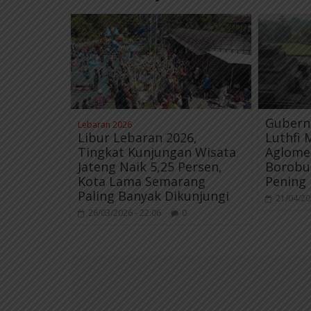
o
r
a
p
k
m
p
Gubern
Lebaran 2026
Libur Lebaran 2026,
Luthfi
Tingkat Kunjungan Wisata
Aglome
Jateng Naik 5,25 Persen,
Borobu
Kota Lama Semarang
Pening
Paling Banyak Dikunjungi
21/04/20
26/03/2026 - 22:06
0