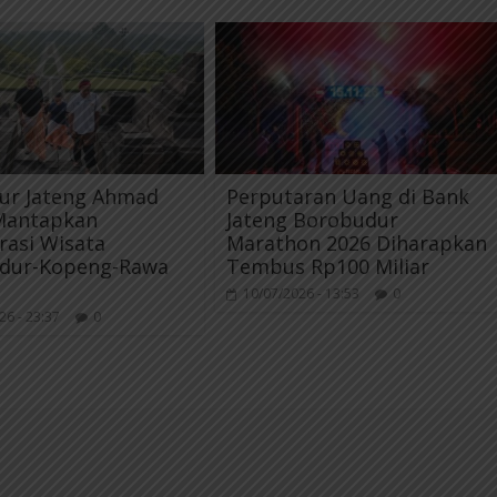
ur Jateng Ahmad
Perputaran Uang di Bank
 Mantapkan
Jateng Borobudur
rasi Wisata
Marathon 2026 Diharapkan
dur-Kopeng-Rawa
Tembus Rp100 Miliar
10/07/2026 - 13:53
0
26 - 23:37
0