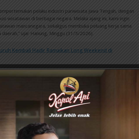
empertemukan pelaku industri pariwisata Jawa Tengah, dengan
usi wisatawan di berbagai negara. Melalui ajang ini, kami ingin
satawan mancanegara, sekaligus membuka peluang kerja sama
a daerah,” ujar Hanung, Minggu (31/5/2026).
Suruh Kembali Hadir Ramaikan Long Weekend di
ta terbesar di Indonesia tersebut, seller asal Jawa Tengah
s dengan
buyer
dari berbagai negara, mulai Asia Tenggara, Asia
wa Tengah mendapat respons positif dari buyer internasional.
n Kota Semarang, menjadi destinasi yang paling banyak
p
Java Experience
, yaitu paket wisata yang menggabungkan
ng dalam satu rangkaian perjalanan. Konsep ini menawarkan