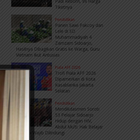
Padi Reborn, Ini Harga
Tiketnya
Pendidikan
Panen Sawi Pakcoy dan
Lele di SD
Muhammadiyah 4
Zamzam Sidoarjo,
Hasilnya Dibagikan Gratis ke Warga, Guru
Vietnam Ikut Antusias
Piala AFF 2026
Trofi Piala AFF 2026
Dipamerkan di Kota
Kasablanka Jakarta
Selatan
Pendidikan
Mendikdasmen Soroti
53 Pelajar Sidoarjo
Hidup dengan HIV,
Abdul Mu’ti: Hak Belajar
Mereka Wajib Dilindungi