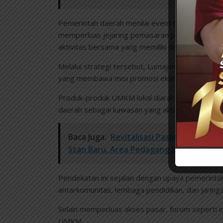
Pemerintah daerah menilai event lintas komunit
memperluas jejaring pemasaran produk lokal, 
aktivitas bersama yang memiliki daya tarik sosia
Melalui strategi tersebut, Lumajang tidak hanya
yang membawa misi promosi ekonomi kreatif.
Produk-produk UMKM lokal diarahkan untuk memp
daerah sebagai kawasan yang aktif mengembangk
Baca Juga:
Revitalisasi Pasar Keputran
Stan Baru, Area Pedagang Basah dan Ker
Pendekatan ini sejalan dengan upaya pemerinta
antarkomunitas, lembaga pendidikan, dan jaringa
Selain memperluas akses pasar, forum seperti i
UMKM.