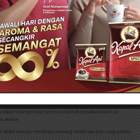
as dan alumni seperti KAUJE FEST menjadi ruang efektif untuk
karena mempertemukan peserta dari berbagai daerah dalam satu
l dan ekonomi.
 hadir sebagai peserta kegiatan, tetapi juga sebagai daerah
eroleh eksposur lebih luas, sekaligus membangun citra
an ekonomi berbasis potensi lokal.
 Selatan Surabaya Dikebut, Ada Tambahan Sekitar 60
ing Dipisah
h dalam memperkuat promosi daerah melalui kolaborasi
n alumni.
ni dinilai mampu membuka peluang kemitraan baru bagi pelaku