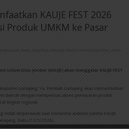
faatkan KAUJE FEST 2026
si Produk UMKM ke Pasar
,
,
,
,
 amperawati
kauje
kauje fest
Keluarga Alumni Universitas Jember
umkm
i Universitas Jember (KAUJE) akan menggelar KAUJE FEST
h Kabupaten Lumajang. Ya, Pemkab Lumajang akan memanfaatkan
omi daerah dengan memperluas akses pemasaran produk
i tingkat regional.
g Indah Amperawati saat menerima audiensi panitia KAUJE
majang, Rabu (13/5/2026).