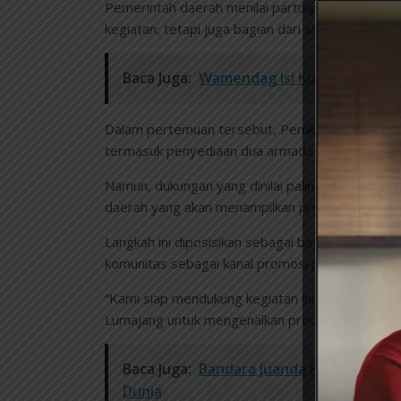
Pemerintah daerah menilai partisipasi dalam for
kegiatan, tetapi juga bagian dari strategi mem
Baca Juga:
Wamendag Isi Kuliah Umum di
Dalam pertemuan tersebut, Pemkab Lumajang 
termasuk penyediaan dua armada bus untuk mem
Namun, dukungan yang dinilai paling strategis 
daerah yang akan menampilkan produk UMKM un
Langkah ini diposisikan sebagai bagian dari p
komunitas sebagai kanal promosi pasar.
“Kami siap mendukung kegiatan ini, termasuk 
Lumajang untuk mengenalkan produk UMKM serta 
Baca Juga:
Bandara Juanda Raih Penghar
Dunia