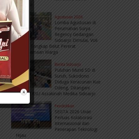
Sidoarjo
Agustusan 2026
Lomba Agustusan di
Perumahan Surya
Regency Gedangan
Sidoarjo Dimulai, Voli
hingga Tangkap Belut Pererat
Kebersamaan Warga
Berita Sidoarjo
Puluhan Murid SD di
Suruh, Sukodono
Diduga Keracunan Kue
Odeng, Ditangani
Intensif RSU Assakinah Medika Sidoarjo
Pendidikan
SEGTA 2026 Unair
Perluas Kolaborasi
Internasional dan
Penerapan Teknologi
Hijau