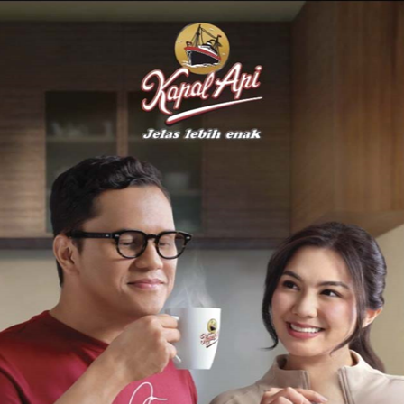
um lintas daerah seperti ini tidak hanya sebatas dukungan
buka jejaring ekonomi dan promosi kawasan.
 Unair, Soroti Peran Penting UMKM di Indonesia
menyatakan dukungan terhadap pelaksanaan KAUJE FEST 2026,
bantu mobilisasi peserta dari Lumajang.
adalah keikutsertaan Kabupaten Lumajang melalui booth promosi
ggulan.
enguatan diplomasi ekonomi daerah, dengan memanfaatkan event
menyediakan armada transportasi dan memanfaatkan booth
potensi daerah kepada masyarakat yang hadir,” ujar Bupati.
gaan WISCA 2026, Bukti Budaya Keselamatan Kelas