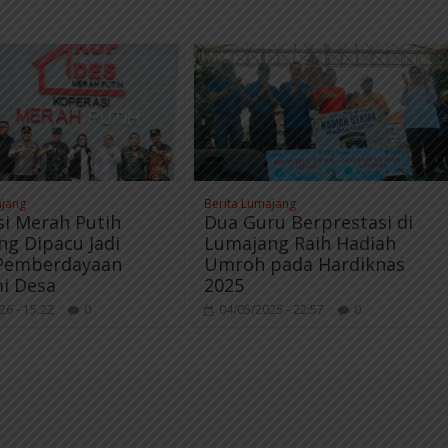
ajang
Berita Lumajang
i Merah Putih
Dua Guru Berprestasi di
g Dipacu Jadi
Lumajang Raih Hadiah
Pemberdayaan
Umroh pada Hardiknas
i Desa
2025
26 - 15:22
0
04/05/2025 - 22:57
0