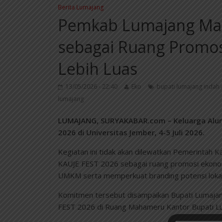
Berita Lumajang
Pemkab Lumajang Man
sebagai Ruang Promo
Lebih Luas
13/05/2026 - 22:40
Eko
bupati lumajang indah
lumajang
LUMAJANG, SURYAKABAR.com – Keluarga Alumn
2026 di Universitas Jember, 4-5 Juli 2026.
Kegiatan ini tidak akan dilewatkan Pemerinta
KAUJE FEST 2026 sebagai ruang promosi ekon
UMKM serta memperkuat branding potensi lokal d
Komitmen tersebut disampaikan Bupati Lumajan
FEST 2026 di Ruang Mahameru Kantor Bupati Lu