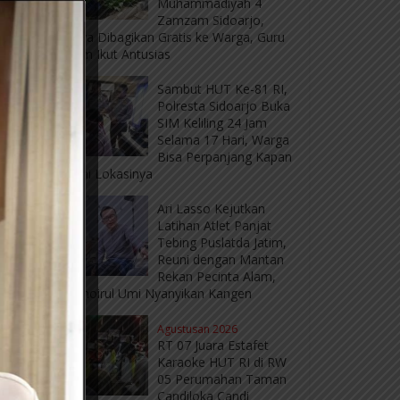
Muhammadiyah 4
Zamzam Sidoarjo,
Hasilnya Dibagikan Gratis ke Warga, Guru
Vietnam Ikut Antusias
Sambut HUT Ke-81 RI,
Polresta Sidoarjo Buka
SIM Keliling 24 Jam
Selama 17 Hari, Warga
Bisa Perpanjang Kapan
Saja, Ini Lokasinya
Ari Lasso Kejutkan
Latihan Atlet Panjat
Tebing Puslatda Jatim,
Reuni dengan Mantan
Rekan Pecinta Alam,
Ajak Choirul Umi Nyanyikan Kangen
Agustusan 2026
RT 07 Juara Estafet
Karaoke HUT RI di RW
05 Perumahan Taman
Candiloka Candi