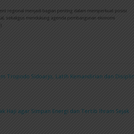
ent regional menjadi bagian penting dalam memperkuat posisi
okal, sekaligus mendukung agenda pembangunan ekonomi
)
m Tropodo Sidoarjo, Latih Kemandirian dan Disipli
k Haji agar Simpan Energi dan Tertib Ihram Sejak