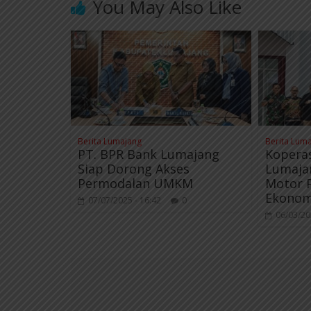
You May Also Like
k
m
p
Berita Lumajang
Berita Lum
PT. BPR Bank Lumajang
Koperas
Siap Dorong Akses
Lumajan
Permodalan UMKM
Motor 
Ekonom
07/07/2025 - 16:42
0
06/03/20