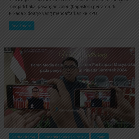
menjadi bakal pasangan calon (bapaslon) pertama di
Pilkada Sidoarjo yang mendaftarkan ke KPU
Read more
Berita Utama
Pemerintahan dan Politik
Umum