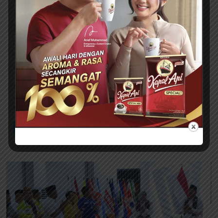
Daftar ke KPU Sidoarjo, Optimistis
Raih 80 Persen Suara
30/08/2024 - 15:06
Eko
0 Comment
achmad amir
,
,
,
,
aslichin
kpu sidoarjo
mas iin
pasangan mas iin dan edi widodo
pilkada 2024 sidoarjo
SIDOARJO, SURYAKABAR.com – Achmad Amir Aslichin yang
akrab disapa Mas Iin dan Edi Widodo, mendaftar sebagai
Pasangan Calon Bupati dan
Read more