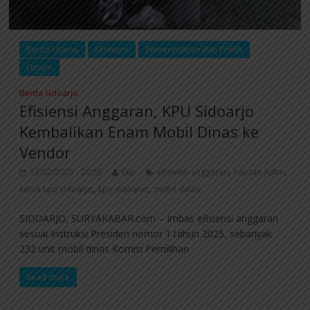
Berita Utama
Ekonomi
Pemerintahan dan Politik
Umum
Berita Sidoarjo
Efisiensi Anggaran, KPU Sidoarjo
Kembalikan Enam Mobil Dinas ke
Vendor
,
,
13/02/2025 - 20:55
Eko
efisiensi anggaran
Fauzan Adim
,
,
ketua kpu sidoarjo
kpu sidoarjo
mobil dinas
SIDOARJO, SURYAKABAR.com – Imbas efisiensi anggaran
sesuai Instruksi Presiden nomor 1 tahun 2025, sebanyak
232 unit mobil dinas Komisi Pemilihan
Read more