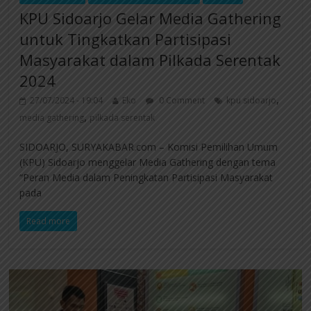
KPU Sidoarjo Gelar Media Gathering
untuk Tingkatkan Partisipasi
Masyarakat dalam Pilkada Serentak
2024
,
27/07/2024 - 19:04
Eko
0 Comment
kpu sidoarjo
,
media gathering
pilkada serentak
SIDOARJO, SURYAKABAR.com – Komisi Pemilihan Umum
(KPU) Sidoarjo menggelar Media Gathering dengan tema
“Peran Media dalam Peningkatan Partisipasi Masyarakat
pada
Read more