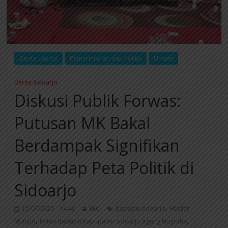
Berita Utama
Pemerintahan dan Politik
Umum
Berita Sidoarjo
Diskusi Publik Forwas:
Putusan MK Bakal
Berdampak Signifikan
Terhadap Peta Politik di
Sidoarjo
,
15/07/2025 - 14:40
Eko
bawaslu sidoarjo
Haidar
,
,
Munjud
Ketua Bawaslu Kabupaten Sidoarjo Agung Nugraha