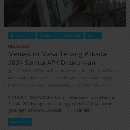
Berita Utama
Pemerintahan dan Politik
Umum
Pilkada 2024
Memasuki Masa Tenang Pilkada
2024 Semua APK Diturunkan
,
24/11/2024 - 22:59
Eko
bawaslu sidoarjo
Ketua Bawaslu
,
Kabupaten Sidoarjo
Ketua Bawaslu Kabupaten Sidoarjo Agung
,
,
,
Nugraha
kpu sidoarjo
masa tenang
pilkada serentak 2024
SIDOARJO, SURYAKABAR.com – Memasuki masa tenang
Pilkada 2024 yang dimulai, Minggu (24/11/2024) aparat
gabungan dari KPU, Bawaslu, TNI, Polri dan
Read more