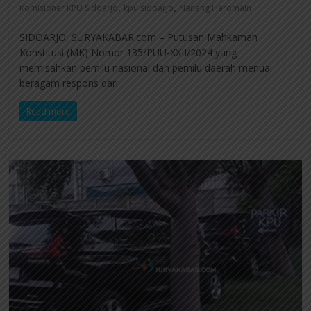
,
,
Komisioner KPU Sidoarjo
kpu sidoarjo
Nanang Haromain
SIDOARJO, SURYAKABAR.com – Putusan Mahkamah
Konstitusi (MK) Nomor 135/PUU-XXII/2024 yang
memisahkan pemilu nasional dan pemilu daerah menuai
beragam respons dari
Read more