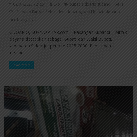
,
09/01/2025 - 21:24
Eko
bupati sidoarjo subandi
Ketua
,
,
KPU Sidoarjo Fauzan Adhim
kpu sidoarjo
wakil bupati sidoarjo
mimik idayana
SIDOARJO, SURYAKABAR.com – Pasangan Subandi – Mimik
Idayana ditetapkan sebagai Bupati dan Wakil Bupati,
Kabupaten Sidoarjo, periode 2025-2030. Penetapan
tersebut
Read more