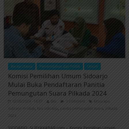
Berita Utama
Pemerintahan dan Politik
Umum
Komisi Pemilihan Umum Sidoarjo
Mulai Buka Pendaftaran Panitia
Pemungutan Suara Pilkada 2024
02/05/2024 - 18:37
Eko
0 Comment
ketua kpu
,
,
,
sidoarjo m iskak
kpu sidoarjo
panitia pemungutan suara
pilkada
2024
SIDOARJO, SURYAKABAR.com – Komisi Pemilihan Umum