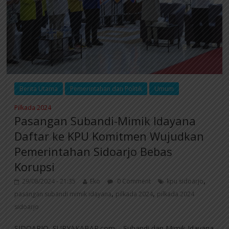
Berita Utama
Pemerintahan dan Politik
Umum
Pilkada 2024
Pasangan Subandi-Mimik Idayana
Daftar ke KPU Komitmen Wujudkan
Pemerintahan Sidoarjo Bebas
Korupsi
,
29/08/2024 - 21:35
Eko
0 Comment
kpu sidoarjo
,
,
pasangan subandi mimik idayana
pilkada 2024
pilkada 2024
sidoarjo
SIDOARJO, SURYAKABAR.com – Subandi dan Mimik Idayana