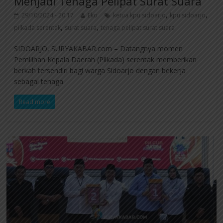
Menjadi Tenaga Pelipat Surat Suara
,
,
29/10/2024 - 20:17
Eko
ketua kpu sidoarjo
kpu sidoarjo
,
,
pilkada serentak
surat suara
tenaga pelipat surat suara
SIDOARJO, SURYAKABAR.com – Datangnya momen
Pemilihan Kepala Daerah (Pilkada) serentak memberikan
berkah tersendiri bagi warga Sidoarjo dengan bekerja
sebagai tenaga
Read more