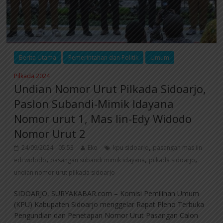
Berita Utama
Pemerintahan dan Politik
Umum
Pilkada 2024
Undian Nomor Urut Pilkada Sidoarjo,
Paslon Subandi-Mimik Idayana
Nomor urut 1, Mas Iin-Edy Widodo
Nomor Urut 2
,
24/09/2024 - 05:53
Eko
kpu sidoarjo
pasangan mas iin
,
,
,
edi widodo
pasangan subandi mimik idayana
pilkada sidoarjo
undian nomor urut pilkada sidoarjo
SIDOARJO, SURYAKABAR.com – Komisi Pemilihan Umum
(KPU) Kabupaten Sidoarjo menggelar Rapat Pleno Terbuka
Pengundian dan Penetapan Nomor Urut Pasangan Calon