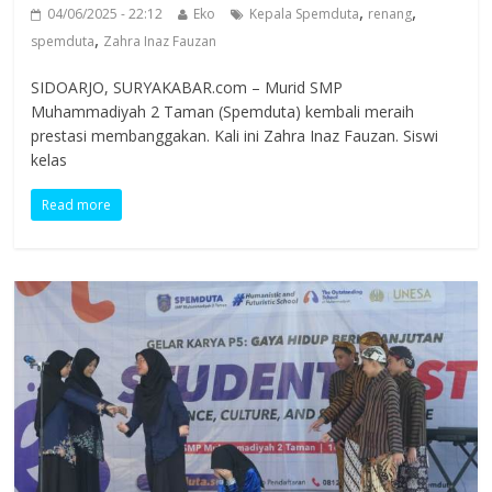
,
,
04/06/2025 - 22:12
Eko
Kepala Spemduta
renang
,
spemduta
Zahra Inaz Fauzan
SIDOARJO, SURYAKABAR.com – Murid SMP
Muhammadiyah 2 Taman (Spemduta) kembali meraih
prestasi membanggakan. Kali ini Zahra Inaz Fauzan. Siswi
kelas
Read more