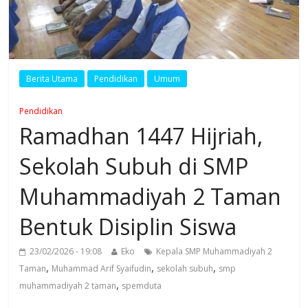
Berita Utama
Pendidikan
Umum
Pendidikan
Ramadhan 1447 Hijriah,
Sekolah Subuh di SMP
Muhammadiyah 2 Taman
Bentuk Disiplin Siswa
23/02/2026 - 19:08
Eko
Kepala SMP Muhammadiyah 2
,
,
,
Taman
Muhammad Arif Syaifudin
sekolah subuh
smp
,
muhammadiyah 2 taman
spemduta