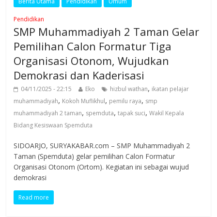
Berita Utama
Pendidikan
Umum
Pendidikan
SMP Muhammadiyah 2 Taman Gelar
Pemilihan Calon Formatur Tiga
Organisasi Otonom, Wujudkan
Demokrasi dan Kaderisasi
,
04/11/2025 - 22:15
Eko
hizbul wathan
ikatan pelajar
,
,
,
muhammadiyah
Kokoh Muflikhul
pemilu raya
smp
,
,
,
muhammadiyah 2 taman
spemduta
tapak suci
Wakil Kepala
Bidang Kesiswaan Spemduta
SIDOARJO, SURYAKABAR.com – SMP Muhammadiyah 2
Taman (Spemduta) gelar pemilihan Calon Formatur
Organisasi Otonom (Ortom). Kegiatan ini sebagai wujud
demokrasi
Read more