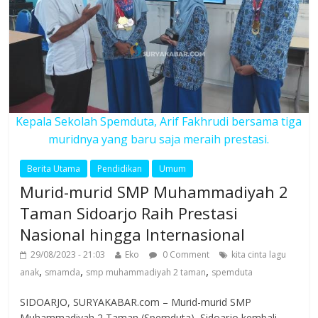
Kepala Sekolah Spemduta, Arif Fakhrudi bersama tiga
muridnya yang baru saja meraih prestasi.
Berita Utama
Pendidikan
Umum
Murid-murid SMP Muhammadiyah 2
Taman Sidoarjo Raih Prestasi
Nasional hingga Internasional
29/08/2023 - 21:03
Eko
0 Comment
kita cinta lagu
,
,
,
anak
smamda
smp muhammadiyah 2 taman
spemduta
SIDOARJO, SURYAKABAR.com – Murid-murid SMP
Muhammadiyah 2 Taman (Spemduta), Sidoarjo kembali