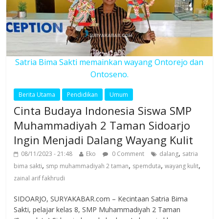
Satria Bima Sakti memainkan wayang Ontorejo dan
Ontoseno.
Berita Utama
Pendidikan
Umum
Cinta Budaya Indonesia Siswa SMP
Muhammadiyah 2 Taman Sidoarjo
Ingin Menjadi Dalang Wayang Kulit
,
08/11/2023 - 21:48
Eko
0 Comment
dalang
satria
,
,
,
,
bima sakti
smp muhammadiyah 2 taman
spemduta
wayang kulit
zainal arif fakhrudi
SIDOARJO, SURYAKABAR.com – Kecintaan Satria Bima
Sakti, pelajar kelas 8, SMP Muhammadiyah 2 Taman