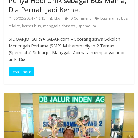
Punya Hobi Unik sebagai Bus Mania,
Dia Pernah Jadi Kernet
,
06/02/2024 - 18:15
Eko
0 Comment
bus mania
bus
,
,
,
telolet
kernet bus
manggala abimata
spemduta
SIDOARJO, SURYAKABAR.com – Seorang siswa Sekolah
Menengah Pertama (SMP) Muhammadiyah 2 Taman
(Spemduta) Sidoarjo, Manggala Abimata mempunyai hobi
unik. Dia
Read more