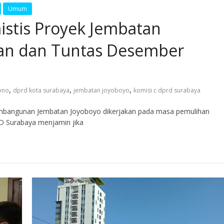
Umum
stis Proyek Jembatan
lan dan Tuntas Desember
,
,
,
ono
dprd kota surabaya
jembatan joyoboyo
komisi c dprd surabaya
angunan Jembatan Joyoboyo dikerjakan pada masa pemulihan
D Surabaya menjamin jika