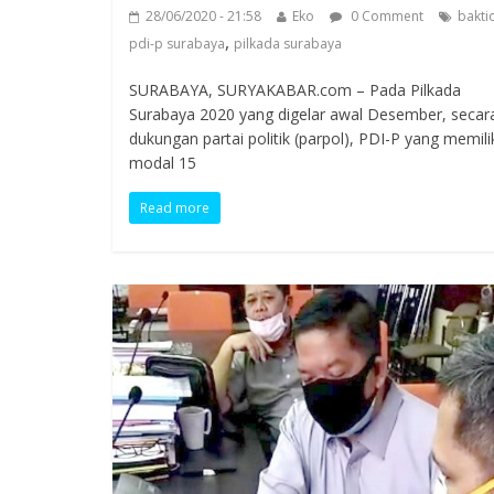
28/06/2020 - 21:58
Eko
0 Comment
bakti
,
pdi-p surabaya
pilkada surabaya
SURABAYA, SURYAKABAR.com – Pada Pilkada
Surabaya 2020 yang digelar awal Desember, secar
dukungan partai politik (parpol), PDI-P yang memili
modal 15
Read more