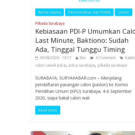
Berita Utama
Pemerintahan dan Politik
Umum
Pilkada Surabaya
Kebiasaan PDI-P Umumkan Cal
Last Minute, Baktiono: Sudah
Ada, Tinggal Tunggu Timing
09/08/2020 - 19:17
Eko
0 Comment
bakti
,
,
calon cawali pdi-p
pdi-p surabaya
pilkada surabaya
SURABAYA, SURYAKABAR.com – Menjelang
pendaftaran pasangan calon (paslon) ke Komisi
Pemilihan Umum (KPU) Surabaya, 4-6 September
2020, siapa bakal calon wali
Read more