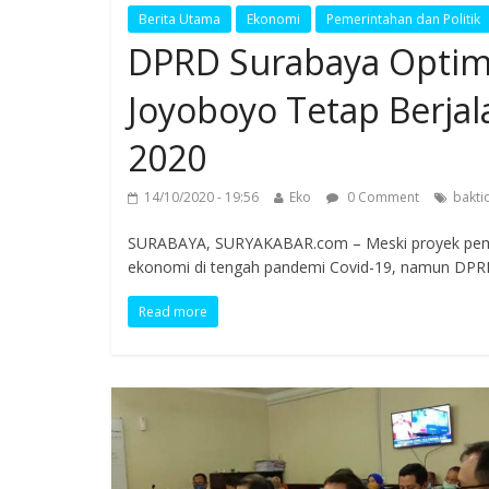
Berita Utama
Ekonomi
Pemerintahan dan Politik
DPRD Surabaya Optimi
Joyoboyo Tetap Berja
2020
14/10/2020 - 19:56
Eko
0 Comment
bakti
SURABAYA, SURYAKABAR.com – Meski proyek pemb
ekonomi di tengah pandemi Covid-19, namun DPR
Read more