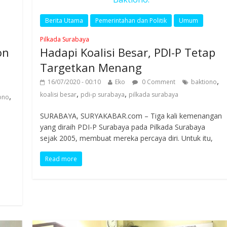
Berita Utama
Pemerintahan dan Politik
Umum
Pilkada Surabaya
on
Hadapi Koalisi Besar, PDI-P Tetap
Targetkan Menang
,
16/07/2020 - 00:10
Eko
0 Comment
baktiono
,
,
koalisi besar
pdi-p surabaya
pilkada surabaya
,
ono
SURABAYA, SURYAKABAR.com – Tiga kali kemenangan
yang diraih PDI-P Surabaya pada Pilkada Surabaya
sejak 2005, membuat mereka percaya diri. Untuk itu,
Read more