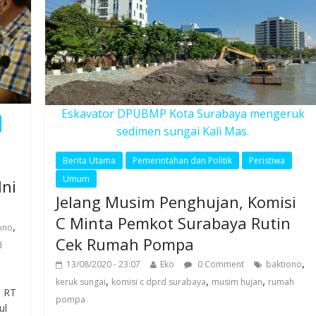
Eskavator DPUBMP Kota Surabaya mengeruk
sedimen sungai Kali Mas.
Berita Utama
Pemerintahan dan Politik
Peristiwa
Umum
Ini
Jelang Musim Penghujan, Komisi
C Minta Pemkot Surabaya Rutin
,
ono
Cek Rumah Pompa
d
,
13/08/2020 - 23:07
Eko
0 Comment
baktiono
,
,
,
keruk sungai
komisi c dprd surabaya
musim hujan
rumah
 RT
pompa
ul