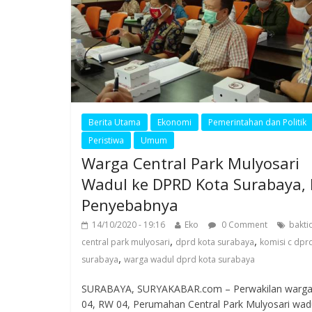
Berita Utama
Ekonomi
Pemerintahan dan Politik
Peristiwa
Umum
Warga Central Park Mulyosari
Wadul ke DPRD Kota Surabaya, 
Penyebabnya
14/10/2020 - 19:16
Eko
0 Comment
bakti
,
,
central park mulyosari
dprd kota surabaya
komisi c dpr
,
surabaya
warga wadul dprd kota surabaya
SURABAYA, SURYAKABAR.com – Perwakilan warga
04, RW 04, Perumahan Central Park Mulyosari wad