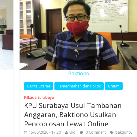
Baktiono.
Berita Utama
Pemerintahan dan Politik
Umum
Pilkada Surabaya
KPU Surabaya Usul Tambahan
Anggaran, Baktiono Usulkan
Pencoblosan Lewat Online
,
15/06/2020 - 17:20
Eko
0 Comment
baktiono