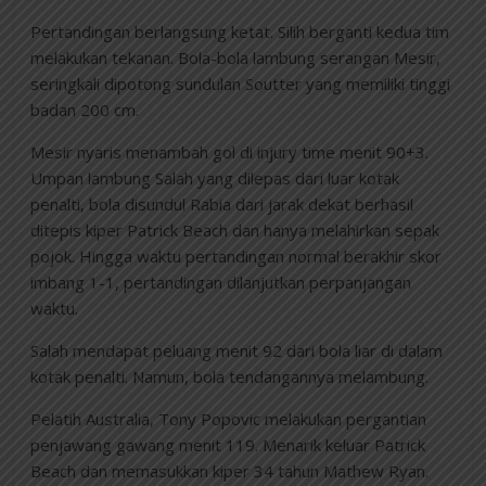
Pertandingan berlangsung ketat. Silih berganti kedua tim
melakukan tekanan. Bola-bola lambung serangan Mesir,
seringkali dipotong sundulan Soutter yang memiliki tinggi
badan 200 cm.
Mesir nyaris menambah gol di injury time menit 90+3.
Umpan lambung Salah yang dilepas dari luar kotak
penalti, bola disundul Rabia dari jarak dekat berhasil
ditepis kiper Patrick Beach dan hanya melahirkan sepak
pojok. Hingga waktu pertandingan normal berakhir skor
imbang 1-1, pertandingan dilanjutkan perpanjangan
waktu.
Salah mendapat peluang menit 92 dari bola liar di dalam
kotak penalti. Namun, bola tendangannya melambung.
Pelatih Australia, Tony Popovic melakukan pergantian
penjawang gawang menit 119. Menarik keluar Patrick
Beach dan memasukkan kiper 34 tahun Mathew Ryan.