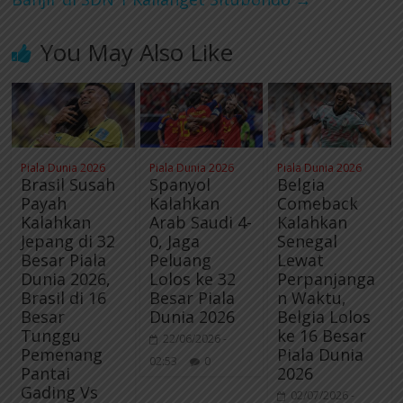
k
m
p
You May Also Like
Piala Dunia 2026
Piala Dunia 2026
Piala Dunia 2026
Brasil Susah
Spanyol
Belgia
Payah
Kalahkan
Comeback
Kalahkan
Arab Saudi 4-
Kalahkan
Jepang di 32
0, Jaga
Senegal
Besar Piala
Peluang
Lewat
Dunia 2026,
Lolos ke 32
Perpanjanga
Brasil di 16
Besar Piala
n Waktu,
Besar
Dunia 2026
Belgia Lolos
Tunggu
ke 16 Besar
22/06/2026 -
Pemenang
Piala Dunia
02:53
0
Pantai
2026
Gading Vs
02/07/2026 -