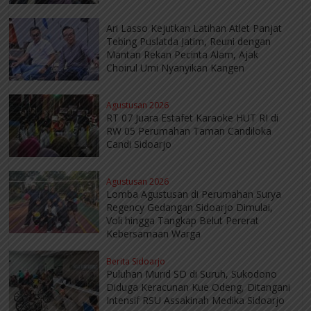
Ari Lasso Kejutkan Latihan Atlet Panjat
Tebing Puslatda Jatim, Reuni dengan
Mantan Rekan Pecinta Alam, Ajak
Choirul Umi Nyanyikan Kangen
Agustusan 2026
RT 07 Juara Estafet Karaoke HUT RI di
RW 05 Perumahan Taman Candiloka
Candi Sidoarjo
Agustusan 2026
Lomba Agustusan di Perumahan Surya
Regency Gedangan Sidoarjo Dimulai,
Voli hingga Tangkap Belut Pererat
Kebersamaan Warga
Berita Sidoarjo
Puluhan Murid SD di Suruh, Sukodono
Diduga Keracunan Kue Odeng, Ditangani
Intensif RSU Assakinah Medika Sidoarjo