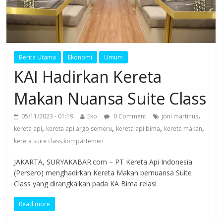
Berita Utama
Ekonomi
Umum
KAI Hadirkan Kereta
Makan Nuansa Suite Class
,
05/11/2023 - 01:19
Eko
0 Comment
joni martinus
,
,
,
,
kereta api
kereta api argo semeru
kereta api bima
kereta makan
kereta suite class kompartemen
JAKARTA, SURYAKABAR.com – PT Kereta Api Indonesia
(Persero) menghadirkan Kereta Makan bernuansa Suite
Class yang dirangkaikan pada KA Bima relasi
Read more