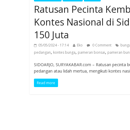
Ratusan Pecinta Kemb
Kontes Nasional di Si
150 Juta
05/05/2024 - 17:14
Eko
0 Comment
bunga
,
,
,
pedangan
kontes bunga
pameran bonsai
pameran bun
SIDOARJO, SURYAKABAR.com – Ratusan pecinta bun
pedangan atau lidah mertua, mengikuti kontes nas
Read more