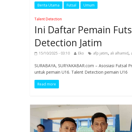
Berita Utama
Futsal
Umum
Talent Detection
Ini Daftar Pemain Futs
Detection Jatim
,
,
15/10/2025 - 03:10
Eko
afp jatim
ali alhamid
SURABAYA, SURYAKABAR.com – Asosiasi Futsal Prov
untuk pemain U16. Talent Detection pemain U16
Read more