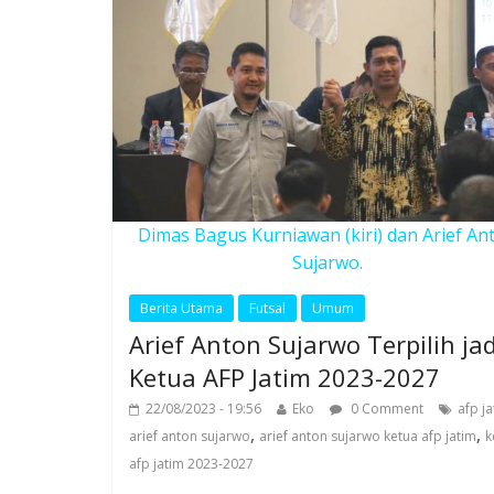
Dimas Bagus Kurniawan (kiri) dan Arief An
Sujarwo.
Berita Utama
Futsal
Umum
Arief Anton Sujarwo Terpilih jad
Ketua AFP Jatim 2023-2027
22/08/2023 - 19:56
Eko
0 Comment
afp j
,
,
arief anton sujarwo
arief anton sujarwo ketua afp jatim
k
afp jatim 2023-2027