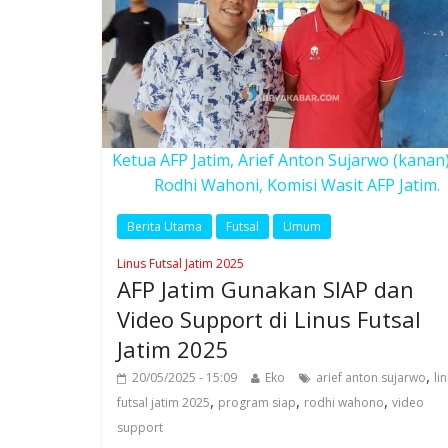
Ketua AFP Jatim, Arief Anton Sujarwo (kanan
Rodhi Wahoni, Komisi Wasit AFP Jatim.
Berita Utama
Futsal
Umum
Linus Futsal Jatim 2025
AFP Jatim Gunakan SIAP dan
Video Support di Linus Futsal
Jatim 2025
,
20/05/2025 - 15:09
Eko
arief anton sujarwo
li
,
,
,
futsal jatim 2025
program siap
rodhi wahono
video
support