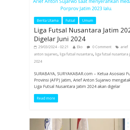
Arief Anton Sujarwo saat menyerahkan medal
Porprov Jatim 2023 lalu.
Berita Utama
Futsal
Umum
Liga Futsal Nusantara Jatim 20
Digelar Juni 2024
29/03/2024 - 02:21
Eko
0 Comment
arief
,
,
anton sujarwo
liga futsal nusantara
liga futsal nusantara 
2024
SURABAYA, SURYAKABAR.com – Ketua Asosiasi Fu
Provinsi (AFP) Jatim, Arief Anton Sujarwo mengata
Liga Futsal Nusantara Jatim 2024 akan digelar
Read more