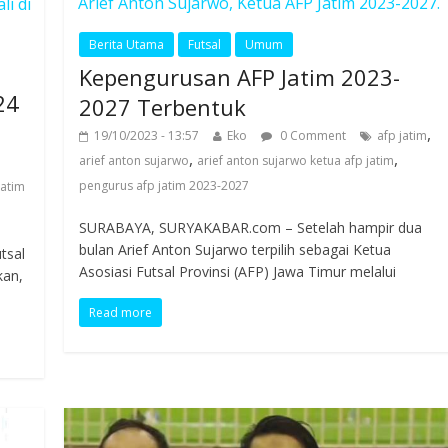
Arief Anton Sujarwo, Ketua AFP Jatim 2023-2027.
i di
Berita Utama
Futsal
Umum
Kepengurusan AFP Jatim 2023-
24
2027 Terbentuk
,
19/10/2023 - 13:57
Eko
0 Comment
afp jatim
,
,
arief anton sujarwo
arief anton sujarwo ketua afp jatim
pengurus afp jatim 2023-2027
jatim
SURABAYA, SURYAKABAR.com – Setelah hampir dua
bulan Arief Anton Sujarwo terpilih sebagai Ketua
tsal
Asosiasi Futsal Provinsi (AFP) Jawa Timur melalui
kan,
Read more