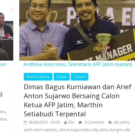
Andhika Amorinno, Sekretaris AFP Jatim (kanan).
ton
Berita Utama
Futsal
Umum
Dimas Bagus Kurniawan dan Arief
i
Anton Sujarwo Bersaing Calon
Ketua AFP Jatim, Marthin
,
Setiabudi Terpental
atim
etua
,
06/08/2023 - 00:59
Eko
0 Comment
afp jatim
,
,
arief anton sujarwo
dimas bagus ketua afp jatim
kongres afp