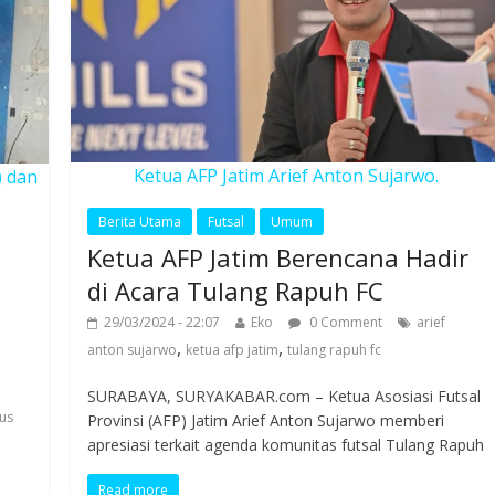
Ketua AFP Jatim Arief Anton Sujarwo.
) dan
Berita Utama
Futsal
Umum
Ketua AFP Jatim Berencana Hadir
di Acara Tulang Rapuh FC
29/03/2024 - 22:07
Eko
0 Comment
arief
,
,
anton sujarwo
ketua afp jatim
tulang rapuh fc
SURABAYA, SURYAKABAR.com – Ketua Asosiasi Futsal
nus
Provinsi (AFP) Jatim Arief Anton Sujarwo memberi
apresiasi terkait agenda komunitas futsal Tulang Rapuh
Read more