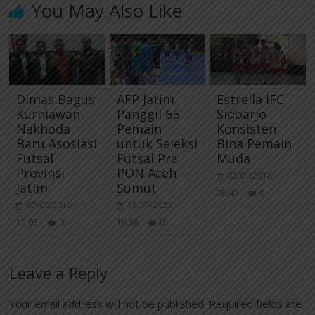
You May Also Like
k
m
p
Dimas Bagus
AFP Jatim
Estrella IFC
Kurniawan
Panggil 65
Sidoarjo
Nakhoda
Pemain
Konsisten
Baru Asosiasi
untuk Seleksi
Bina Pemain
Futsal
Futsal Pra
Muda
Provinsi
PON Aceh –
02/01/2018 -
Jatim
Sumut
20:43
0
07/09/2019 -
18/07/2023 -
17:05
0
16:58
0
Leave a Reply
Your email address will not be published.
Required fields are