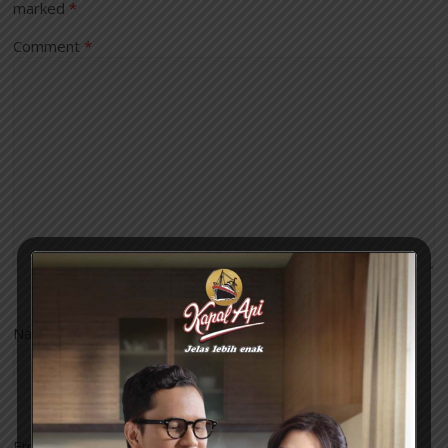
marked
*
Comment
*
Name
*
Email
*