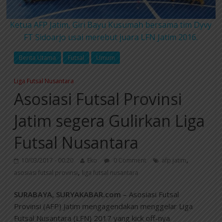
Ketua AFP Jatim, Giri Bayu Kusumah bersama tim Dyvy
FT Sidoarjo usai merebut juara LFN Jatim 2016.
Berita Utama
Futsal
Umum
Liga Futsal Nusantara
Asosiasi Futsal Provinsi
Jatim segera Gulirkan Liga
Futsal Nusantara
,
10/03/2017 - 00:20
Eko
0 Comment
afp jatim
,
asosiasi futsal provinsi
liga futsal nusantara
SURABAYA, SURYAKABAR.com
– Asosiasi Futsal
Provinsi (AFP) Jatim mengagendakan menggelar Liga
Futsal Nusantara (LFN) 2017 yang kick off-nya