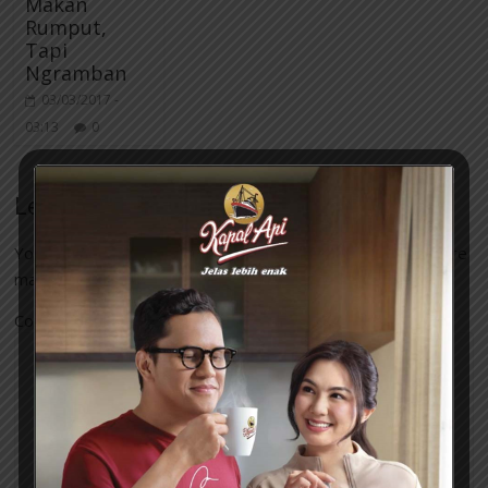
Makan
Rumput,
Tapi
Ngramban
03/03/2017 -
03:13
0
Leave a Reply
Your email address will not be published.
Required fields are
marked
*
Comment
*