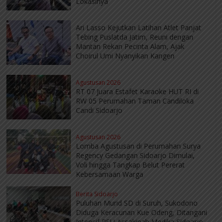
Lokasinya
Ari Lasso Kejutkan Latihan Atlet Panjat
Tebing Puslatda Jatim, Reuni dengan
Mantan Rekan Pecinta Alam, Ajak
Choirul Umi Nyanyikan Kangen
Agustusan 2026
RT 07 Juara Estafet Karaoke HUT RI di
RW 05 Perumahan Taman Candiloka
Candi Sidoarjo
Agustusan 2026
Lomba Agustusan di Perumahan Surya
Regency Gedangan Sidoarjo Dimulai,
Voli hingga Tangkap Belut Pererat
Kebersamaan Warga
Berita Sidoarjo
Puluhan Murid SD di Suruh, Sukodono
Diduga Keracunan Kue Odeng, Ditangani
Intensif RSU Assakinah Medika Sidoarjo