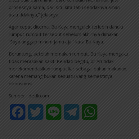
prosesnya sama, dari situ kita tahu setidaknya aman
atau tidaknya,” jelasnya.
Agar cepat dicerna, Bu Kaya mengulek terlebih dahulu
rumput-rumput tersebut sebelum akhirnya dimakan.
“Saya anggap minum jamu aja,” kata Bu Kaya.
Beruntung, setelah memakan rumput, Bu Kaya mengaku
tidak merasakan sakit. Kendati begitu, dr Ari tidak
merekomendasikan rumput liar sebagai bahan makanan,
karena memang bukan sesuatu yang semestinya
dikonsumsi.
Sumber : detik.com
F
T
L
T
W
a
w
i
e
h