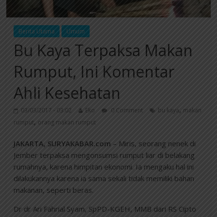
Berita Utama
Umum
Bu Kaya Terpaksa Makan
Rumput, Ini Komentar
Ahli Kesehatan
,
03/03/2017 - 03:02
Eko
0 Comment
bu kaya
makan
,
rumput
orang makan rumput
JAKARTA, SURYAKABAR.com
– Miris, seorang nenek di
Jember terpaksa mengonsumsi rumput liar di belakang
rumahnya, karena himpitan ekonomi. Ia mengaku hal ini
dilakukannya karena ia sama sekali tidak memiliki bahan
makanan, seperti beras.
Dr dr Ari Fahrial Syam, SpPD-KGEH, MMB dari RS Cipto