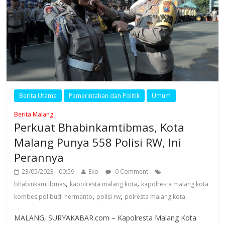
Berita Utama
Pemerintahan dan Politik
Umum
Berita Malang
Perkuat Bhabinkamtibmas, Kota
Malang Punya 558 Polisi RW, Ini
Perannya
23/05/2023 - 00:59
Eko
0 Comment
,
,
bhabinkamtibmas
kapolresta malang kota
kapolresta malang kota
,
,
kombes pol budi hermanto
polisi rw
polresta malang kota
MALANG, SURYAKABAR.com – Kapolresta Malang Kota