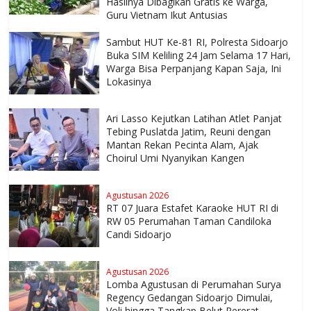
Hasilnya Dibagikan Gratis ke Warga,
Guru Vietnam Ikut Antusias
Sambut HUT Ke-81 RI, Polresta Sidoarjo
Buka SIM Keliling 24 Jam Selama 17 Hari,
Warga Bisa Perpanjang Kapan Saja, Ini
Lokasinya
Ari Lasso Kejutkan Latihan Atlet Panjat
Tebing Puslatda Jatim, Reuni dengan
Mantan Rekan Pecinta Alam, Ajak
Choirul Umi Nyanyikan Kangen
Agustusan 2026
RT 07 Juara Estafet Karaoke HUT RI di
RW 05 Perumahan Taman Candiloka
Candi Sidoarjo
Agustusan 2026
Lomba Agustusan di Perumahan Surya
Regency Gedangan Sidoarjo Dimulai,
Voli hingga Tangkap Belut Pererat