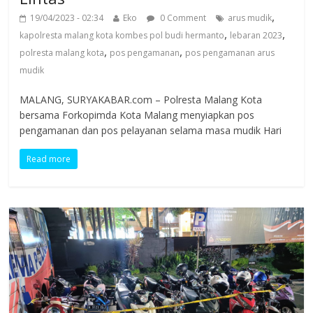
,
19/04/2023 - 02:34
Eko
0 Comment
arus mudik
,
,
kapolresta malang kota kombes pol budi hermanto
lebaran 2023
,
,
polresta malang kota
pos pengamanan
pos pengamanan arus
mudik
MALANG, SURYAKABAR.com – Polresta Malang Kota
bersama Forkopimda Kota Malang menyiapkan pos
pengamanan dan pos pelayanan selama masa mudik Hari
Read more