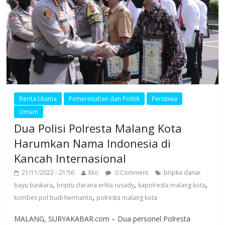
Berita Utama
Pemerintahan dan Politik
Peristiwa
Umum
Dua Polisi Polresta Malang Kota
Harumkan Nama Indonesia di
Kancah Internasional
21/11/2022 - 21:56
Eko
0 Comment
bripka danar
,
,
,
bayu baskara
briptu clarana erlita rusady
kapolresta malang kota
,
kombes pol budi hermanto
polresta malang kota
MALANG, SURYAKABAR.com – Dua personel Polresta