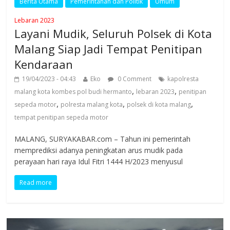
Berita Utama
Pemerintahan dan Politik
Umum
Lebaran 2023
Layani Mudik, Seluruh Polsek di Kota
Malang Siap Jadi Tempat Penitipan
Kendaraan
19/04/2023 - 04:43
Eko
0 Comment
kapolresta
,
,
malang kota kombes pol budi hermanto
lebaran 2023
penitipan
,
,
,
sepeda motor
polresta malang kota
polsek di kota malang
tempat penitipan sepeda motor
MALANG, SURYAKABAR.com – Tahun ini pemerintah
memprediksi adanya peningkatan arus mudik pada
perayaan hari raya Idul Fitri 1444 H/2023 menyusul
Read more