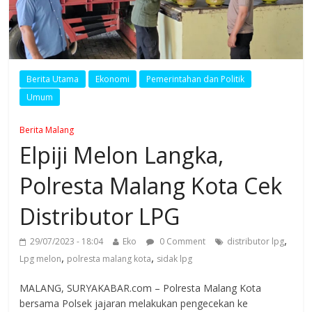
Berita Utama
Ekonomi
Pemerintahan dan Politik
Umum
Berita Malang
Elpiji Melon Langka,
Polresta Malang Kota Cek
Distributor LPG
,
29/07/2023 - 18:04
Eko
0 Comment
distributor lpg
,
,
Lpg melon
polresta malang kota
sidak lpg
MALANG, SURYAKABAR.com – Polresta Malang Kota
bersama Polsek jajaran melakukan pengecekan ke