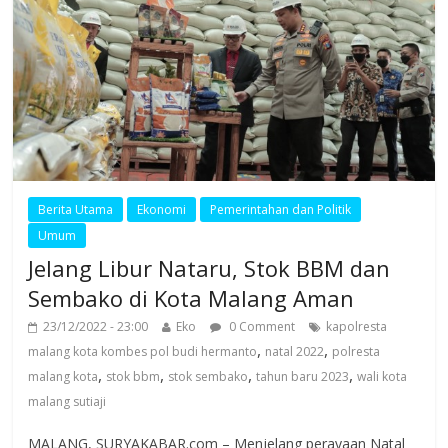
Berita Utama
Ekonomi
Pemerintahan dan Politik
Umum
Jelang Libur Nataru, Stok BBM dan
Sembako di Kota Malang Aman
23/12/2022 - 23:00
Eko
0 Comment
kapolresta
,
,
malang kota kombes pol budi hermanto
natal 2022
polresta
,
,
,
,
malang kota
stok bbm
stok sembako
tahun baru 2023
wali kota
malang sutiaji
MALANG, SURYAKABAR.com – Menjelang perayaan Natal