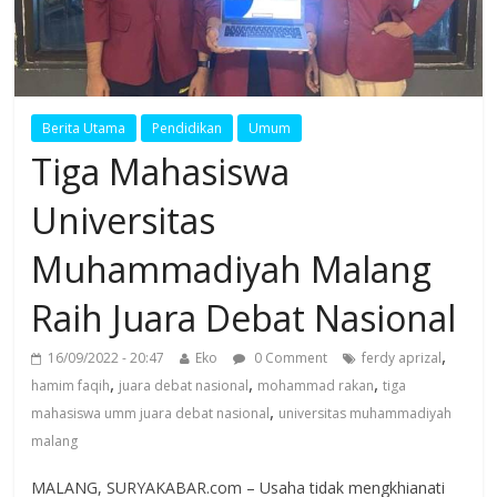
Berita Utama
Pendidikan
Umum
Tiga Mahasiswa
Universitas
Muhammadiyah Malang
Raih Juara Debat Nasional
,
16/09/2022 - 20:47
Eko
0 Comment
ferdy aprizal
,
,
,
hamim faqih
juara debat nasional
mohammad rakan
tiga
,
mahasiswa umm juara debat nasional
universitas muhammadiyah
malang
MALANG, SURYAKABAR.com – Usaha tidak mengkhianati