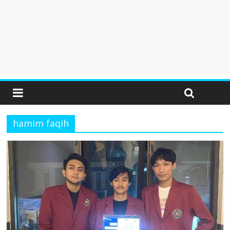
hamim faqih