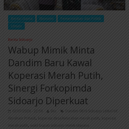
Berita Utama
Ekonomi
Pemerintahan dan Politik
Umum
Berita Sidoarjo
Wabup Mimik Minta
Dandim Baru Kawal
Koperasi Merah Putih,
Sinergi Forkopimda
Sidoarjo Diperkuat
02/07/2026 - 22:59
Eko
Dandim 0816 Sidoarjo Letkol Inf.
,
,
Abraham Prihadi
koperasi desa/kelurahan merah putih
koperasi
,
merah putih
wakil bupati sidoarjo mimik idayana