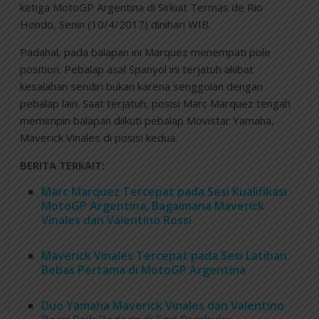
ketiga MotoGP Argentina di Sirkuit Termas de Rio
Hondo, Senin (10/4/2017) dinihari WIB.
Padahal, pada balapan ini Marquez menempati pole
position. Pebalap asal Spanyol ini terjatuh akibat
kesalahan sendiri bukan karena senggolan dengan
pebalap lain. Saat terjatuh, posisi Marc Marquez tengah
memimpin balapan diikuti pebalap Movistar Yamaha,
Maverick Vinales di posisi kedua.
BERITA TERKAIT:
Marc Marquez Tercepat pada Sesi Kualifikasi
MotoGP Argentina, Bagaimana Maverick
Vinales dan Valentino Rossi
Maverick Vinales Tercepat pada Sesi Latihan
Bebas Pertama di MotoGP Argentina
Duo Yamaha Maverick Vinales dan Valentino