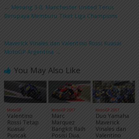
c
i
n
l
a
←
Menang 3-0, Manchester United Terus
Berupaya Memburu Tiket Liga Champions
e
t
e
e
t
b
t
g
s
Maverick Vinales dan Valentino Rossi Kuasai
o
e
r
A
MotoGP Argentina
→
o
r
a
p
You May Also Like
k
m
p
MotoGP
MotoGP 2017
MotoGP 2017
Valentino
Marc
Duo Yamaha
Rossi Tetap
Marquez
Maverick
Kuasai
Bangkit Raih
Vinales dan
Puncak
Posisi Dua,
Valentino