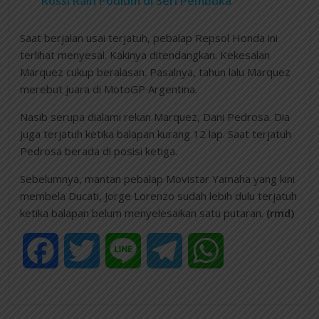
Rossi Raih Podium di Seri Pembuka
Saat berjalan usai terjatuh, pebalap Repsol Honda ini
terlihat menyesal. Kakinya ditendangkan. Kekesalan
Marquez cukup beralasan. Pasalnya, tahun lalu Marquez
merebut juara di MotoGP Argentina.
Nasib serupa dialami rekan Marquez, Dani Pedrosa. Dia
juga terjatuh ketika balapan kurang 12 lap. Saat terjatuh
Pedrosa berada di posisi ketiga.
Sebelumnya, mantan pebalap Movistar Yamaha yang kini
membela Ducati, Jorge Lorenzo sudah lebih dulu terjatuh
ketika balapan belum menyelesaikan satu putaran.
(rmd)
F
T
L
T
W
a
w
i
e
h