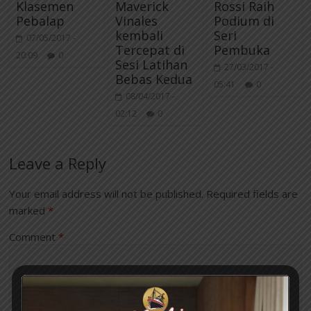
Klasemen
Maverick
Rossi Raih
Pebalap
Vinales
Podium di
kembali
Seri
07/05/2017 -
Tercepat di
Pembuka
20:09
0
Sesi Latihan
27/03/2017 -
Bebas Kedua
05:41
0
08/04/2017 -
02:12
0
Leave a Reply
Your email address will not be published.
Required fields are
marked
*
Comment
*