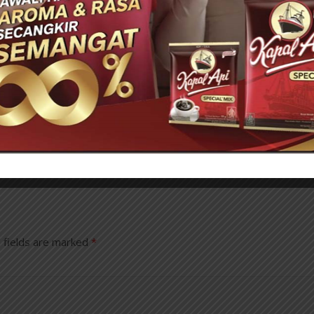
Gagal Bersama Chelsea,
ster United Menang
Mohamed Salah Pemain
st Ham Main 10
Terbaik Premier League
Sejak Menit 15
Musim Ini saat Bela
Liverpool
17 - 03:16
0
13/05/2018 - 20:33
0
 fields are marked
*