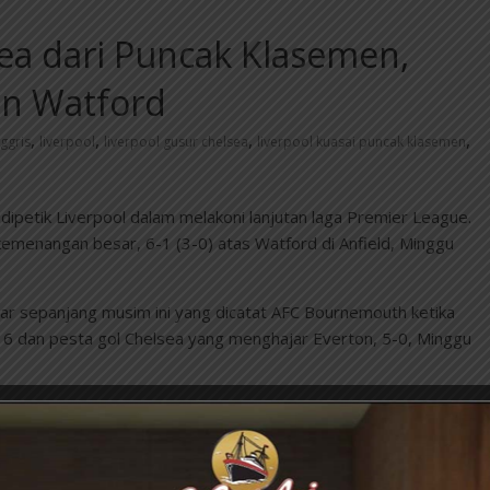
ea dari Puncak Klasemen,
an Watford
,
,
,
,
nggris
liverpool
liverpool gusur chelsea
liverpool kuasai puncak klasemen
dipetik Liverpool dalam melakoni lanjutan laga Premier League.
emenangan besar, 6-1 (3-0) atas Watford di Anfield, Minggu
 sepanjang musim ini yang dicatat AFC Bournemouth ketika
16 dan pesta gol Chelsea yang menghajar Everton, 5-0, Minggu
ereka menguasai puncak klasemen sementara dengan
n 26 poin atau unggul satu poin atas Chelsea yang berada di