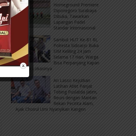
Homeground Premiere
Diponegoro Surabaya
Dibuka, Tawarkan
Lapangan Padel
Standar Internasional
Sambut HUT Ke-81 RI,
Polresta Sidoarjo Buka
SIM Keliling 24 Jam
Selama 17 Hari, Warga
Bisa Perpanjang Kapan
Saja, Ini Lokasinya
Ari Lasso Kejutkan
Latihan Atlet Panjat
Tebing Puslatda Jatim,
Reuni dengan Mantan
Rekan Pecinta Alam,
Ajak Choirul Umi Nyanyikan Kangen