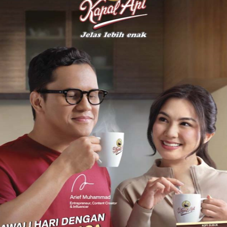
cetak Sadio Mane menit 27 dan 60, Philippe Coutinho menit 30,
an Georginio Wijnaldum menit 90. Gol hiburan Watford
 Tinggi
ebangkitan Manchester United, Sikat Swansea, 3-1