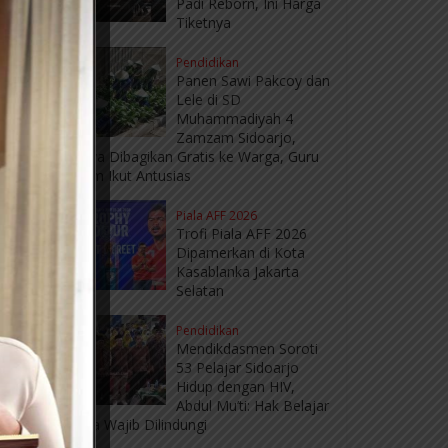
Padi Reborn, Ini Harga
Tiketnya
Pendidikan
Panen Sawi Pakcoy dan
Lele di SD
Muhammadiyah 4
Zamzam Sidoarjo,
Hasilnya Dibagikan Gratis ke Warga, Guru
Vietnam Ikut Antusias
Piala AFF 2026
Trofi Piala AFF 2026
Dipamerkan di Kota
Kasablanka Jakarta
Selatan
→
Pendidikan
Mendikdasmen Soroti
53 Pelajar Sidoarjo
Hidup dengan HIV,
Abdul Mu’ti: Hak Belajar
Mereka Wajib Dilindungi