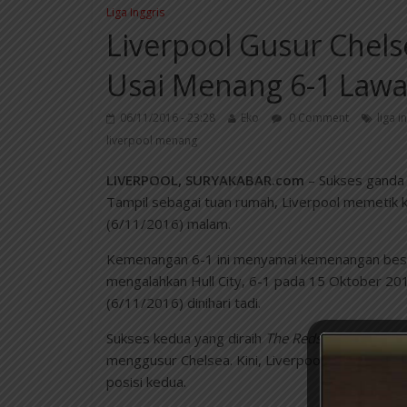
Liga Inggris
Liverpool Gusur Chels
Usai Menang 6-1 Law
06/11/2016 - 23:28
Eko
0 Comment
liga i
liverpool menang
LIVERPOOL, SURYAKABAR.com
– Sukses ganda 
Tampil sebagai tuan rumah, Liverpool memetik k
(6/11/2016) malam.
Kemenangan 6-1 ini menyamai kemenangan besar
mengalahkan Hull City, 6-1 pada 15 Oktober 20
(6/11/2016) dinihari tadi.
Sukses kedua yang diraih
The Reds
Liverpool, m
menggusur Chelsea. Kini, Liverpool mengumpulka
posisi kedua.