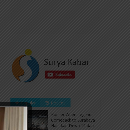
Popular
Recent
Konser When Legends
Comeback to Surabaya
Hadirkan Dewa 19 dan