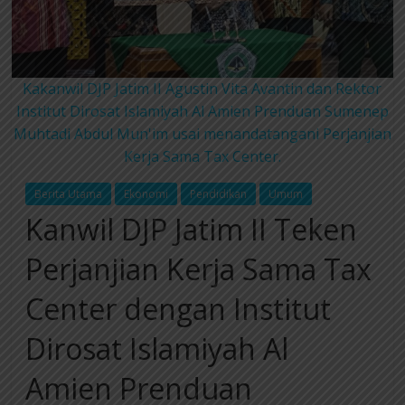
Kakanwil DJP Jatim II Agustin Vita Avantin dan Rektor
Institut Dirosat Islamiyah Al Amien Prenduan Sumenep
Muhtadi Abdul Mun'im usai menandatangani Perjanjian
Kerja Sama Tax Center.
Berita Utama
Ekonomi
Pendidikan
Umum
Kanwil DJP Jatim II Teken
Perjanjian Kerja Sama Tax
Center dengan Institut
Dirosat Islamiyah Al
Amien Prenduan