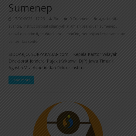
Sumenep
17/02/2023 - 17:29
Eko
0 Comment
agustin vita
,
,
avantin
institut dirosat islamiyah al amien prenduan sumenep
,
,
kanwil djp jatim ii
muhtadi abdul mun'im
perjanjian kerja sama tax
,
center
tax center
SIDOARJO, SURYAKABAR.com – Kepala Kantor Wilayah
Direktorat Jenderal Pajak (Kakanwil DJP) Jawa Timur II,
Agustin Vita Avantin dan Rektor Institut
Read more