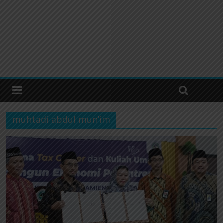
muhtadi abdul mun’im