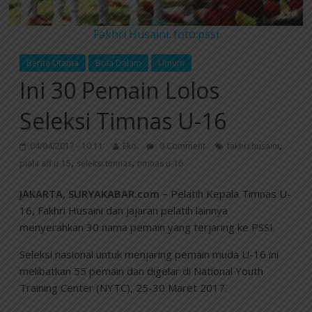
Fakhri Husaini. foto:pssi
Berita Utama
Bola Dalam
Umum
Ini 30 Pemain Lolos
Seleksi Timnas U-16
,
04/04/2017 - 10:11
Eko
0 Comment
fakhri husaini
,
,
piala aff u-15
seleksi timnas
timnas u-16
JAKARTA, SURYAKABAR.com –
Pelatih Kepala Timnas U-
16, Fakhri Husaini dan jajaran pelatih lainnya
menyerahkan 30 nama pemain yang terjaring ke PSSI.
Seleksi nasional untuk menjaring pemain muda U-16 ini
melibatkan 55 pemain dan digelar di National Youth
Training Center (NYTC), 25-30 Maret 2017.