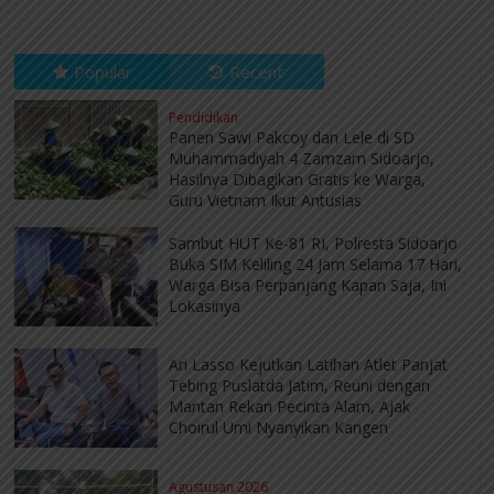
Popular
Recent
Pendidikan
Panen Sawi Pakcoy dan Lele di SD
Muhammadiyah 4 Zamzam Sidoarjo,
Hasilnya Dibagikan Gratis ke Warga,
Guru Vietnam Ikut Antusias
Sambut HUT Ke-81 RI, Polresta Sidoarjo
Buka SIM Keliling 24 Jam Selama 17 Hari,
Warga Bisa Perpanjang Kapan Saja, Ini
Lokasinya
Ari Lasso Kejutkan Latihan Atlet Panjat
Tebing Puslatda Jatim, Reuni dengan
Mantan Rekan Pecinta Alam, Ajak
Choirul Umi Nyanyikan Kangen
Agustusan 2026