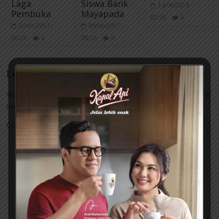
Laga
Siswa Bank
14/06/2018 -
Pembuka
Mayapada
02:39
0
20/01/2017 -
09/06/2017 -
00:34
0
00:10
0
Leave a Reply
Your email address will not be published.
Required fields are
marked
*
Comment
*