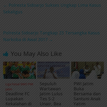
c
i
n
l
a
←
Polresta Sidoarjo Sukses Ungkap Lima Kasus
Sekaligus
e
t
e
e
t
b
t
g
s
Polresta Sidoarjo Tangkap 23 Tersangka Kasus
o
e
r
A
Narkoba di Awal 2017
→
o
r
a
p
You May Also Like
k
m
p
Sepuluh
PWI Jatim
Liga Futsal SIWO PWI
Wartawan
Buka
Jatim
Deadline FC
Jatim Lulus
Bersama dan
Lupakan
Tes S-2
Santuni Anak
Kekalahan di
Unair, Bea
Yatim