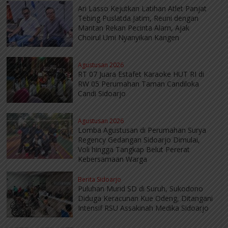
Ari Lasso Kejutkan Latihan Atlet Panjat
Tebing Puslatda Jatim, Reuni dengan
Mantan Rekan Pecinta Alam, Ajak
Choirul Umi Nyanyikan Kangen
Agustusan 2026
RT 07 Juara Estafet Karaoke HUT RI di
RW 05 Perumahan Taman Candiloka
Candi Sidoarjo
Agustusan 2026
Lomba Agustusan di Perumahan Surya
Regency Gedangan Sidoarjo Dimulai,
Voli hingga Tangkap Belut Pererat
Kebersamaan Warga
Berita Sidoarjo
Puluhan Murid SD di Suruh, Sukodono
Diduga Keracunan Kue Odeng, Ditangani
Intensif RSU Assakinah Medika Sidoarjo