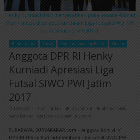
Henky Kurniadi (kiri) menyerahkan piala kepada Ahmad
Munir untuk diperebutkan dalam Liga Futsal SIWO PWI
Jatim, Selasa (17/1/2017).
Berita Utama
Futsal
Pemerintahan dan Politik
Umum
Anggota DPR RI Henky
Kurniadi Apresiasi Liga
Futsal SIWO PWI Jatim
2017
,
18/01/2017 - 01:31
Eko
0 Comment
ahmad munir
,
,
henky kurniadi
liga futsal siwo jatim
pwi jatim
SURABAYA, SURYAKABAR.com –
Anggota Komisi IV
DPR RI Henky Kurniadi membuka Liga Futsal SIWO PWI