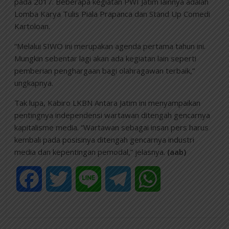
pada 2017. Beberapa kegiatan PWI Jatim lainnya adalah
Lomba Karya Tulis Piala Prapanca dan Stand Up Comedi
Kartoloan.
“Melalui SIWO ini merupakan agenda pertama tahun ini.
Mungkin sebentar lagi akan ada kegiatan lain seperti
pemberian penghargaan bagi olahragawan terbaik,”
ungkapnya.
Tak lupa, Kabiro LKBN Antara Jatim ini menyampaikan
pentingnya independensi wartawan ditengah gencarnya
kapitalisme media. “Wartawan sebagai insan pers harus
kembali pada posisinya ditengah gencarnya industri
media dan kepentingan pemodal,” jelasnya.
(aab)
F
T
L
T
W
a
w
i
e
h