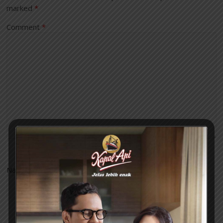
marked
*
Comment
*
Name
*