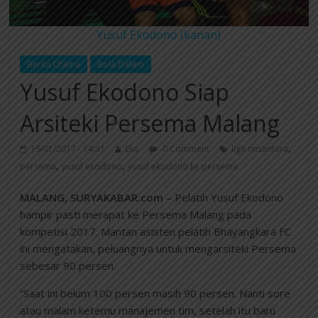
Yusuf Ekodono (kanan)
Berita Utama
Bola Dalam
Yusuf Ekodono Siap
Arsiteki Persema Malang
,
19/01/2017 - 14:31
Eko
0 Comment
liga nusantara
,
,
persema
yusuf ekodono
yusuf ekodono ke persema
MALANG, SURYAKABAR.com
– Pelatih Yusuf Ekodono
hampir pasti merapat ke Persema Malang pada
kompetisi 2017. Mantan asisten pelatih Bhayangkara FC
ini mengatakan, peluangnya untuk mengarsiteki Persema
sebesar 90 persen.
“Saat ini belum 100 persen masih 90 persen. Nanti sore
atau malam ketemu manajemen tim, setelah itu baru