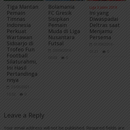
Tiga Mantan
Bolamania
Liga 3 Jatim 2019
Pemain
FC Gresik
Ini yang
Timnas
Sisipkan
Diwaspadai
Indonesia
Pemain
Deltras saat
Perkuat
Muda di Liga
Menjamu
Wartawan
Nusantara
Persema
Sidoarjo di
Futsal
01/09/2019 -
Trofeo Fun
20/09/2016 -
01:21
0
Football
00:03
0
Silaturahmi,
Ini Hasil
Pertandinga
nnya
23/05/2021 -
13:32
0
Leave a Reply
Your email address will not be published.
Required fields are